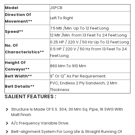
Model
JSPCB
Direction Of
Left To Right
Movement**
7.5 Mtr./Min. Up To 12 Feet Long
Speed**
12 Mtr./Min. From 13 Feet To 24 Feet Long
0.25 HP / 220 V / 50 Hz Up To 12 Feet Long
No. Of
0.5 HP / 220 V / 50 Hz From 13 Feet To 24
Characteristics**
Feet Long
Height Of
860 Mm To 910 Mm
Conveyor**
Belt Width**
9" Or 12" As Per Requirement.
PVC, Endless 2 Ply Sandwich, 2 Mm
Belt Details**
Thickness.
SALIENT FEATURES :
Structure Is Made Of S.S. 304, 30 Mm Sq. Pipe, 16 SWG With
Matt Finish.
A/c Frequency Variable Drive.
Belt-alignment System For Long Life & Straight Running Of