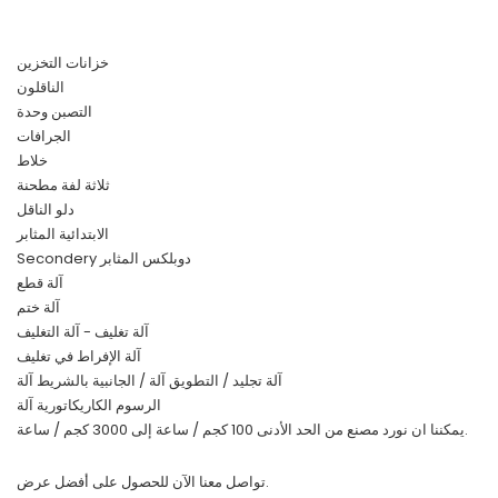
خزانات التخزين
الناقلون
التصبن وحدة
الجرافات
خلاط
ثلاثة لفة مطحنة
دلو الناقل
الابتدائية المثابر
Secondery دوبلكس المثابر
آلة قطع
آلة ختم
آلة تغليف - آلة التغليف
آلة الإفراط في تغليف
آلة تجليد / التطويق آلة / الجانبية بالشريط آلة
الرسوم الكاريكاتورية آلة
يمكننا ان نورد مصنع من الحد الأدنى 100 كجم / ساعة إلى 3000 كجم / ساعة.
تواصل معنا الآن للحصول على أفضل عرض.